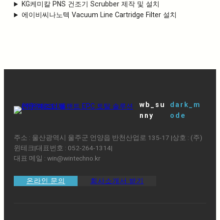
KG케미칼 PNS 건조기 Scrubber 제작 및 설치
에이비씨나노텍 Vacuum Line Cartridge Filter 설치
wb_su
dark_m
nny
ode
주소 : 울산광역시 울주군 언양읍 반천산업로 135-17 ㅤ|ㅤ상호 : (주)
윈테크ㅤ|ㅤ대표번호 : 052-264-1314ㅤ|
대표 메일 : win@wintechno.kr
온라인 문의
회사소개서 받기