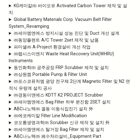
KG케미칼㈜ 바이오유 Activated Carbon Tower 제작 및 설
치
Global Battery Materials Corp. Vacuum Belt Filter
System_Revamping
㈜세아엠엔에스 방지시설 성능 진단 및 Duct 개선 설계
㈜동양플랜트 A/C Tower 2set 제작 및 납품
파미셀㈜ A-Project 환경설비 개선 작업
㈜랩시스이엔지 Waste Heat Recovery Unit(WHRU)
Instruments
동인화학㈜ 공주공장 FRP Scrubber 제작 및 설치
㈜상원켐 Portable Pump & Filter Unit
㈜포스코퓨처엠 광양 전구체 2단계 Magnetic Filter 및 N2 면
적식 유량계 설치 공사
㈜경동이앤에스 KDTT K2 PROJECT Scrubber
㈜세아엠엔에스 Bag Filter 하부 분진함 2SET 설치
ABC나노텍㈜ 겔동 이동식집진기 설치 外
㈜에코케미칼 Filter Line Modification
코오롱생명과학㈜ Scrubber 신규 제작 및 설치 外
㈜세아엠앤에스 탈거장 Bag Filter 제작 및 설치
ABC나노텍㈜ 폐수처리설비_Equipment Part