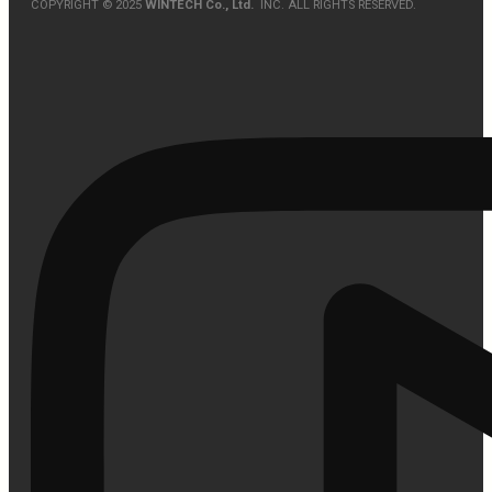
COPYRIGHT © 2025
WINTECH Co., Ltd.
INC. ALL RIGHTS RESERVED.