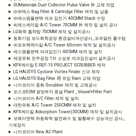
SUMaterials Dust Collector Pulse Valve 外 교체 작업
㈜위매스 Bag Filter & Cartridge Filter 제작 및 납품
㈜에스엠플랜텍 여과 집진기 40CMM Stack 수정
씨에스케미칼 A/C Tower 70CMM 外 제작 및 설치 공사
LG화학 흡착탑 70CMM 제작 및 설치공사
동화기업 보드화학공장 환경설비개선공사_포르말린 흡수탑
㈜포트렉케미칼 A/C Tower 60cmm 제작 및 설치공사
에스엠플랜텍 여과집진기 40CMM 제작 및 설치
애경유화 전주공장 1차 소성로 여과집진설비 설치공사
KPX케미칼 E-REF-15 PROJECT SCRUBBER 제작
LG HAUSYS Cyclone Vortex Finder 신규 제작
LG HAUSYS Bag Filter 用 유압 Ram 교체 작업
니카코리아 중화 Scrubber 제작 및 교체공사
포스코ESM 광양부지 증설 Plant _Vessel+Filter Part
니카코리아 A/C Filter 제작 및 설치
대한유화 A/C Tower 250CMM 제작 및 설치
KPX케미칼 Adsorption Tower(30CMM) 제작 및 설치공사
코웨이엔텍 하동화력 발전폐수 및 탈황폐수 성능개선 공사_
기계장치
니카코리아 New AC Plant