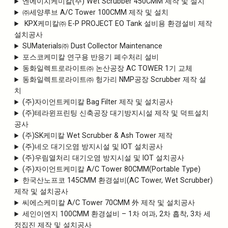
엔에이치케미칼(주) Wet Scrubber 450CMM 제작 및 설치
㈜세양루브 A/C Tower 100CMM 제작 및 설치
KPX케미칼㈜ E-P PROJECT EO Tank 설비용 환경설비 제작
설치공사
SUMaterials㈜ Dust Collector Maintenance
포스코케미칼 연구용 반응기 폐수처리 설비
동화일렉트로라이트㈜ 논산공장 AC TOWER 1기 교체
동화일렉트로라이트㈜ 헝가리 NMP공장 Scrubber 제작 설
치
(주)자이언트케미칼 Bag Filter 제작 및 설치공사
(주)테라윈프린팅 신축공장 대기방지시설 제작 및 덕트설치
공사
(주)SK케미칼 Wet Scrubber & Ash Tower 제작
(주)네오 대기오염 방지시설 및 IOT 설치공사
(주)우림열처리 대기오염 방지시설 및 IOT 설치공사
(주)자이언트케미칼 A/C Tower 80CMM(Portable Type)
한국산노프코 145CMM 환경설비(AC Tower, Wet Scrubber)
제작 및 설치공사
씨에스케미칼 A/C Tower 70CMM 外 제작 및 설치공사
세인이엔지 100CMM 환경설비 – 1차 여과, 2차 흡착, 3차 세
정집진 제작 및 설치공사