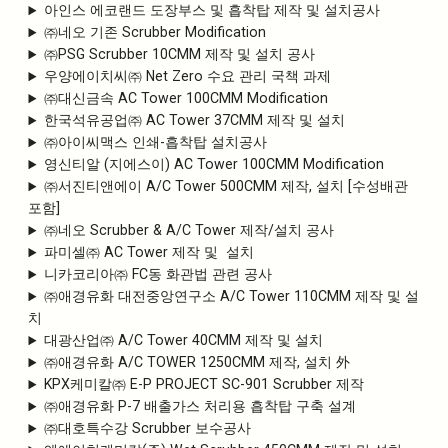
아인스 에코랜드 도장부스 및 흡착탑 제작 및 설치공사
㈜네오 기존 Scrubber Modification
㈜PSG Scrubber 10CMM 제작 및 설치 공사
우양에이치씨㈜ Net Zero 수요 관리 국책 과제
㈜대신금속 AC Tower 100CMM Modification
한국석유공업㈜ AC Tower 37CMM 제작 및 설치
㈜아이씨맥스 인쇄-흡착탑 설치공사
영신티알 (지에스이) AC Tower 100CMM Modification
㈜서진티앤에이 A/C Tower 500CMM 제작, 설치 [수성배관
포함]
㈜네오 Scrubber & A/C Tower 제작/설치 공사
파미셀㈜ AC Tower 제작 및 설치
니카코리아㈜ FC동 화관법 관련 공사
㈜애경유화 대전중앙연구소 A/C Tower 110CMM 제작 및 설
치
대광산업㈜ A/C Tower 40CMM 제작 및 설치
㈜애경유화 A/C TOWER 1250CMM 제작, 설치 外
KPX케미칼㈜ E-P PROJECT SC-901 Scrubber 제작
㈜애경유화 P-7 배출가스 처리용 흡착탑 구축 설계
㈜대호특수강 Scrubber 보수공사