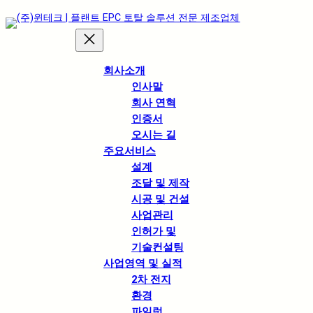
회사소개
인사말
회사 연혁
인증서
오시는 길
주요서비스
설계
조달 및 제작
시공 및 건설
사업관리
인허가 및
기술컨설팅
사업영역 및 실적
2차 전지
환경
파일럿