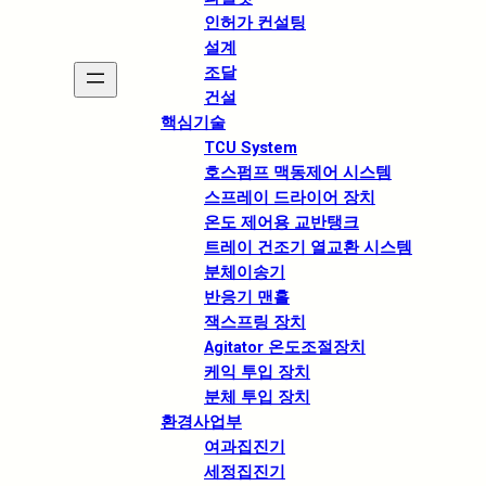
인허가 컨설팅
설계
조달
건설
핵심기술
TCU System
호스펌프 맥동제어 시스템
스프레이 드라이어 장치
온도 제어용 교반탱크
트레이 건조기 열교환 시스템
분체이송기
반응기 맨홀
잭스프링 장치
Agitator 온도조절장치
케익 투입 장치
분체 투입 장치
환경사업부
여과집진기
세정집진기