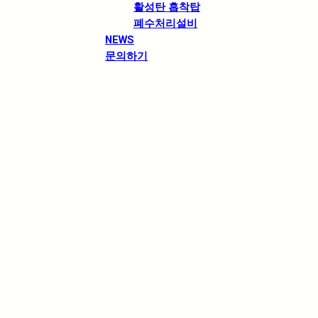
활성탄 흡착탑
폐수처리설비
NEWS
문의하기