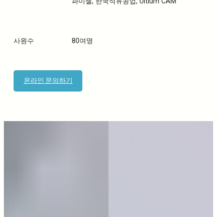
파미셀, 한국석유공업, Ultium CAM
사원수
80여명
온라인 문의하기