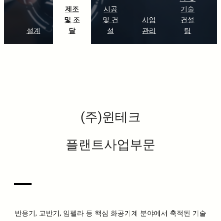
제조
시공
기술
및 조
및 건
사업
컨설
설계
달
설
관리
팅
(주)윈테크
플랜트사업부문
반응기, 교반기, 임펠라 등 핵심 화공기계 분야에서 축적된 기술