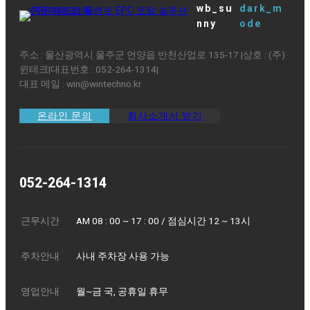
wb_su
dark_m
nny
ode
주소 : 울산광역시 울주군 언양읍 반천산업로 135-17 ㅤ|ㅤ상호 : (주)
윈테크ㅤ|ㅤ대표번호 : 052-264-1314ㅤ|
대표 메일 : win@wintechno.kr
온라인 문의
회사소개서 받기
052-264-1314
근무시간
AM 08 : 00 ~ 17 : 00 / 점심시간 12 ~ 13시
주차안내
사내 주차장 사용 가능
영업안내
월~금 국, 공휴일 휴무