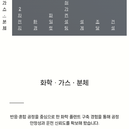
가
허
스
2
가
ㆍ
차
파
컨
분
전
환
일
설
설
조
건
체
지
경
럿
팅
계
달
설
화학
ㆍ
가스ㆍ분체
반응·혼합 공정을 중심으로 한 화학 플랜트 구축 경험을 통해 공정
안정성과 운전 신뢰도를 확보해 왔습니다.