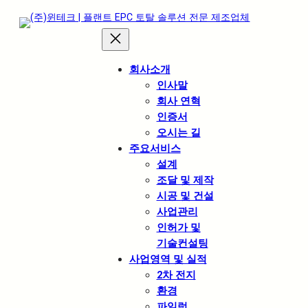
회사소개
인사말
회사 연혁
인증서
오시는 길
주요서비스
설계
조달 및 제작
시공 및 건설
사업관리
인허가 및
기술컨설팅
사업영역 및 실적
2차 전지
환경
파일럿