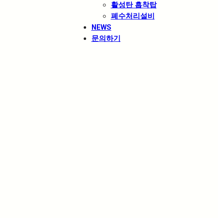
활성탄 흡착탑
폐수처리설비
NEWS
문의하기