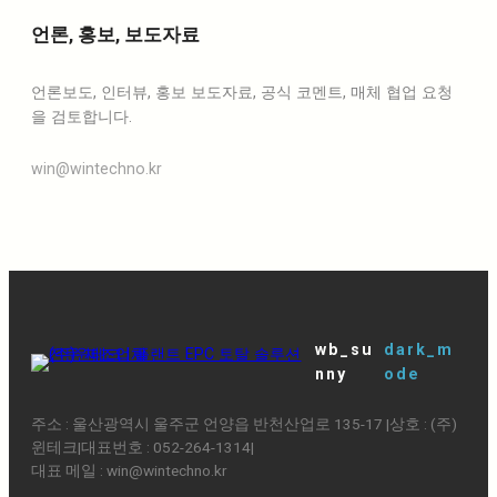
언론, 홍보, 보도자료
언론보도, 인터뷰, 홍보 보도자료, 공식 코멘트, 매체 협업 요청
을 검토합니다.
win@wintechno.kr
wb_su
dark_m
nny
ode
주소 : 울산광역시 울주군 언양읍 반천산업로 135-17 ㅤ|ㅤ상호 : (주)
윈테크ㅤ|ㅤ대표번호 : 052-264-1314ㅤ|
대표 메일 : win@wintechno.kr