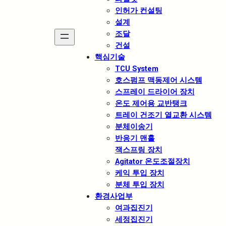
인허가 컨설팅
설계
조달
건설
핵심기술
TCU System
호스펌프 맥동제어 시스템
스프레이 드라이어 장치
온도 제어용 교반탱크
트레이 건조기 열교환 시스템
분체이송기
반응기 맨홀
잭스프링 장치
Agitator 온도조절장치
케익 투입 장치
분체 투입 장치
환경사업부
여과집진기
세정집진기