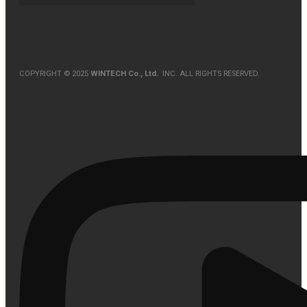
COPYRIGHT © 2025
WINTECH Co., Ltd.
INC. ALL RIGHTS RESERVED.