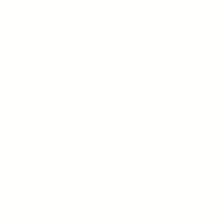
회사소개
주요서비스
사업영역 및 실적
핵심기술
환경