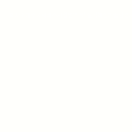
회사소개
주요서비스
사업영역 및 실적
핵심기술
환경