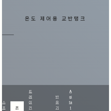
온도 제어용 교반탱크
트
A
레
반
gi
스
이
응
ta
프
온
건
기
t