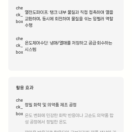
che
열전도파이프: 탱크 내부 물질과 직접 접촉하여 열을
ck_
교환하며, 동시에 회전하며 물질을 섞는 임펠러 역할
box
수행
che
온도제어수단: 냉매/열매를 저장하고 공급·회수하는
ck_
시스템
box
활용 효과
che
정밀 화학 및 의약품 제조 공정
ck_
box
온도 변화에 민감한 화학 반응이나 고순도 의약품 합
성 공정에서 정밀한 온도