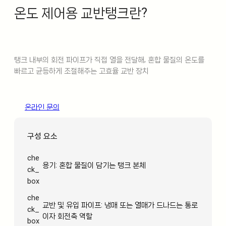
온도 제어용 교반탱크란?
탱크 내부의 회전 파이프가 직접 열을 전달해, 혼합 물질의 온도를
빠르고 균등하게 조절해주는 고효율 교반 장치
온라인 문의
구성 요소
che
용기: 혼합 물질이 담기는 탱크 본체
ck_
box
che
교반 및 유입 파이프: 냉매 또는 열매가 드나드는 통로
ck_
이자 회전축 역할
box