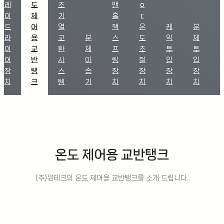
레
도
조
맨
o
이
제
기
홀
r
드
어
열
잭
온
케
분
라
용
교
분
스
도
익
체
이
교
환
체
프
조
투
투
어
반
시
이
링
절
입
입
장
탱
스
송
장
장
장
장
치
크
템
기
치
치
치
치
온도 제어용 교반탱크
(주)윈테크의 온도 제어용 교반탱크를 소개 드립니다.